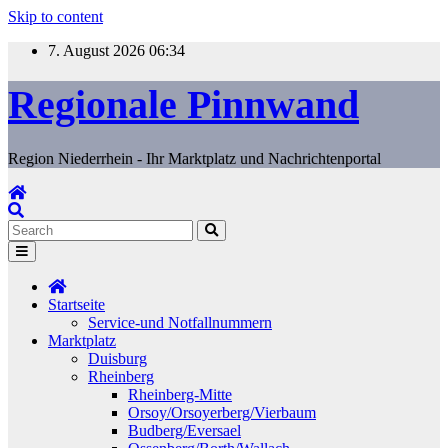
Skip to content
7. August 2026
06:34
Regionale Pinnwand
Region Niederrhein - Ihr Marktplatz und Nachrichtenportal
Startseite
Service-und Notfallnummern
Marktplatz
Duisburg
Rheinberg
Rheinberg-Mitte
Orsoy/Orsoyerberg/Vierbaum
Budberg/Eversael