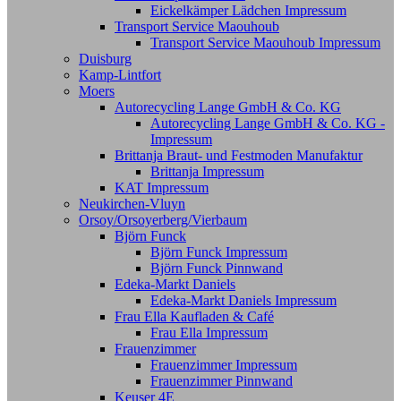
Eickelkämper Lädchen Impressum
Transport Service Maouhoub
Transport Service Maouhoub Impressum
Duisburg
Kamp-Lintfort
Moers
Autorecycling Lange GmbH & Co. KG
Autorecycling Lange GmbH & Co. KG -
Impressum
Brittanja Braut- und Festmoden Manufaktur
Brittanja Impressum
KAT Impressum
Neukirchen-Vluyn
Orsoy/Orsoyerberg/Vierbaum
Björn Funck
Björn Funck Impressum
Björn Funck Pinnwand
Edeka-Markt Daniels
Edeka-Markt Daniels Impressum
Frau Ella Kaufladen & Café
Frau Ella Impressum
Frauenzimmer
Frauenzimmer Impressum
Frauenzimmer Pinnwand
Keuser 4E