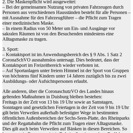
2. Die Maskenpflicht wird ausgeweitet:
– Bei der gemeinsamen Nutzung von privaten Fahrzeugen durch
Personen aus verschiedenen Hausständen besteht für alle Personen –
mit Ausnahme für den Fahrzeugführer – die Pflicht zum Tragen
einer medizinischen Maske.
– In einem Radius von 50 Meter um Ein- und Ausgänge vor
sakralen Räumen ist von den Besuchenden mindestens eine
Alltagsmaske zu tragen.
3. Sport:
– Kontaktsport ist im Anwendungsbereich des § 9 Abs. 1 Satz 2
CoronaSchVO ausnahmslos untersagt. Dies bedeutet, dass der
Kontaktsport im Freizeitbereich wieder verboten ist.
– Auf Sportanlagen unter freiem Himmel ist der Sport von Gruppen
von höchstens fünf Kindern unter 14 Jahren zuzüglich bis zu zwei
Ausbildungs- oder Aufsichtspersonen erlaubt.
Alle anderen, über die CoronaschutzVO des Landes hinaus
geltenden Maßnahmen in Duisburg bleiben bestehen:
Freitags in der Zeit von 13 bis 19 Uhr sowie an Samstagen,
Sonntagen und gesetzlichen Feiertagen in der Zeit von 9 bis 19 Uhr
gilt beim Verweilen außerhalb befestigter Wege in bestimmten
öffentlichen Außenbereichen der Sechs-Seen-Platte, des Rheinparks
und der Regattabahn die Pflicht zum Tragen einer Alltagsmaske.
Dies gilt auch beim Verweilen auf Bänken in diesen Bereichen. So