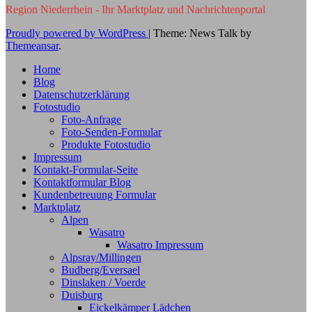
Region Niederrhein - Ihr Marktplatz und Nachrichtenportal
Proudly powered by WordPress
|
Theme: News Talk by
Themeansar
.
Home
Blog
Datenschutzerklärung
Fotostudio
Foto-Anfrage
Foto-Senden-Formular
Produkte Fotostudio
Impressum
Kontakt-Formular-Seite
Kontaktformular Blog
Kundenbetreuung Formular
Marktplatz
Alpen
Wasatro
Wasatro Impressum
Alpsray/Millingen
Budberg/Eversael
Dinslaken / Voerde
Duisburg
Eickelkämper Lädchen