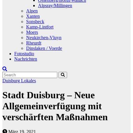
Ossenberg/Borth/Wallach
Alpsray/Millingen
Alpen
Xanten
Sonsbeck
Kamp-Lintfort
Moers
Neukirchen-Vluyn
Rheurdt
Dinslaken / Voerde
Fotostudio
Nachrichten
Duisburg
Lokales
Stadt Duisburg – Neue
Allgemeinverfügung mit
verschärften Maßnahmen
März 19, 2021