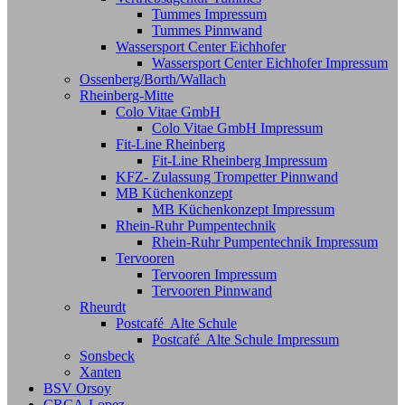
Tummes Impressum
Tummes Pinnwand
Wassersport Center Eichhofer
Wassersport Center Eichhofer Impressum
Ossenberg/Borth/Wallach
Rheinberg-Mitte
Colo Vitae GmbH
Colo Vitae GmbH Impressum
Fit-Line Rheinberg
Fit-Line Rheinberg Impressum
KFZ- Zulassung Trompetter Pinnwand
MB Küchenkonzept
MB Küchenkonzept Impressum
Rhein-Ruhr Pumpentechnik
Rhein-Ruhr Pumpentechnik Impressum
Tervooren
Tervooren Impressum
Tervooren Pinnwand
Rheurdt
Postcafé Alte Schule
Postcafé Alte Schule Impressum
Sonsbeck
Xanten
BSV Orsoy
CRCA-Lopez