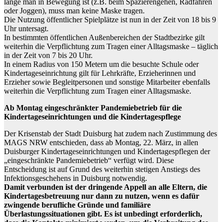
lange man in Bewegung ist (z.B. beim Spazierengehen, Radfahren
oder Joggen), muss man keine Maske tragen.
Die Nutzung öffentlicher Spielplätze ist nun in der Zeit von 18 bis 9
Uhr untersagt.
In bestimmten öffentlichen Außenbereichen der Stadtbezirke gilt
weiterhin die Verpflichtung zum Tragen einer Alltagsmaske – täglich
in der Zeit von 7 bis 20 Uhr.
In einem Radius von 150 Metern um die besuchte Schule oder
Kindertageseinrichtung gilt für Lehrkräfte, Erzieherinnen und
Erzieher sowie Begleitpersonen und sonstige Mitarbeiter ebenfalls
weiterhin die Verpflichtung zum Tragen einer Alltagsmaske.
Ab Montag eingeschränkter Pandemiebetrieb für die
Kindertageseinrichtungen und die Kindertagespflege
Der Krisenstab der Stadt Duisburg hat zudem nach Zustimmung des
MAGS NRW entschieden, dass ab Montag, 22. März, in allen
Duisburger Kindertageseinrichtungen und Kindertagespflegen der
„eingeschränkte Pandemiebetrieb“ verfügt wird. Diese
Entscheidung ist auf Grund des weiterhin stetigen Anstiegs des
Infektionsgeschehens in Duisburg notwendig.
Damit verbunden ist der dringende Appell an alle Eltern, die
Kindertagesbetreuung nur dann zu nutzen, wenn es dafür
zwingende berufliche Gründe und familiäre
Überlastungssituationen gibt. Es ist unbedingt erforderlich,