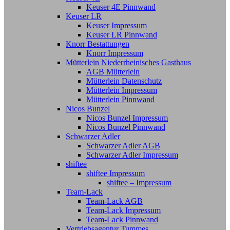
Keuser 4E Pinnwand
Keuser LR
Keuser Impressum
Keuser LR Pinnwand
Knorr Bestattungen
Knorr Impressum
Mütterlein Niederrheinisches Gasthaus
AGB Mütterlein
Mütterlein Datenschutz
Mütterlein Impressum
Mütterlein Pinnwand
Nicos Bunzel
Nicos Bunzel Impressum
Nicos Bunzel Pinnwand
Schwarzer Adler
Schwarzer Adler AGB
Schwarzer Adler Impressum
shiftee
shiftee Impressum
shiftee – Impressum
Team-Lack
Team-Lack AGB
Team-Lack Impressum
Team-Lack Pinnwand
Vertriebsagentur Tummes